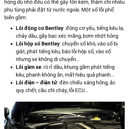
hỏng dù nhỏ đều có thể gây tốn kém, thậm chí nhiều
phụ tùng phải đặt từ nước ngoài. Một số lỗi phổ
biến gồm:
Lỗi động cơ Bentley
: động cơ yếu, tiếng kêu lạ,
chảy dầu, gãy bạc xéc măng, bơm nhớt hỏng
Lỗi hộp số Bentley
: chuyển số khó, vào số bị
giật, phát tiếng kêu, báo lỗi hộp số, vào số
nhưng xe không di chuyển…
Lỗi gầm xe
: rò rỉ dầu, khung gầm phát tiếng
kêu, phanh không ăn, mất hiệu quả phanh…
Lỗi điện – điện tử
: đèn chiếu sáng hỏng, ắc
quy chết, cầu chì cháy, lỗi ECU…