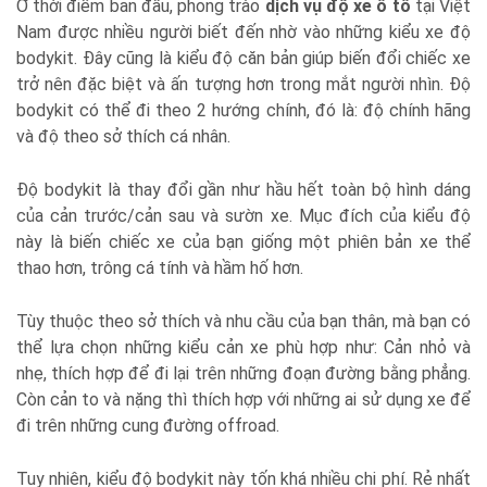
Ở thời điểm ban đầu, phong trào
dịch vụ độ xe ô tô
tại Việt
Nam được nhiều người biết đến nhờ vào những kiểu xe độ
bodykit. Đây cũng là kiểu độ căn bản giúp biến đổi chiếc xe
trở nên đặc biệt và ấn tượng hơn trong mắt người nhìn. Độ
bodykit có thể đi theo 2 hướng chính, đó là: độ chính hãng
và độ theo sở thích cá nhân.
Độ bodykit là thay đổi gần như hầu hết toàn bộ hình dáng
của cản trước/cản sau và sườn xe. Mục đích của kiểu độ
này là biến chiếc xe của bạn giống một phiên bản xe thể
thao hơn, trông cá tính và hầm hố hơn.
Tùy thuộc theo sở thích và nhu cầu của bạn thân, mà bạn có
thể lựa chọn những kiểu cản xe phù hợp như: Cản nhỏ và
nhẹ, thích hợp để đi lại trên những đoạn đường bằng phẳng.
Còn cản to và nặng thì thích hợp với những ai sử dụng xe để
đi trên những cung đường offroad.
Tuy nhiên, kiểu độ bodykit này tốn khá nhiều chi phí. Rẻ nhất