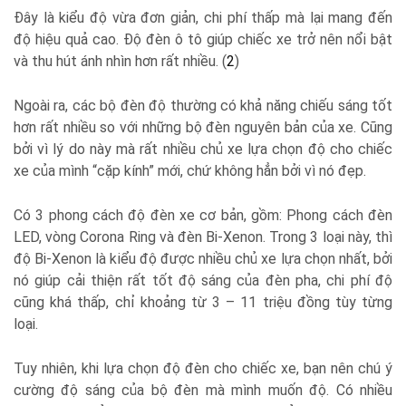
Đây là kiểu độ vừa đơn giản, chi phí thấp mà lại mang đến
độ hiệu quả cao. Độ đèn ô tô giúp chiếc xe trở nên nổi bật
và thu hút ánh nhìn hơn rất nhiều. (
2
)
Ngoài ra, các bộ đèn độ thường có khả năng chiếu sáng tốt
hơn rất nhiều so với những bộ đèn nguyên bản của xe. Cũng
bởi vì lý do này mà rất nhiều chủ xe lựa chọn độ cho chiếc
xe của mình “cặp kính” mới, chứ không hẳn bởi vì nó đẹp.
Có 3 phong cách độ đèn xe cơ bản, gồm: Phong cách đèn
LED, vòng Corona Ring và đèn Bi-Xenon. Trong 3 loại này, thì
độ Bi-Xenon là kiểu độ được nhiều chủ xe lựa chọn nhất, bởi
nó giúp cải thiện rất tốt độ sáng của đèn pha, chi phí độ
cũng khá thấp, chỉ khoảng từ 3 – 11 triệu đồng tùy từng
loại.
Tuy nhiên, khi lựa chọn độ đèn cho chiếc xe, bạn nên chú ý
cường độ sáng của bộ đèn mà mình muốn độ. Có nhiều