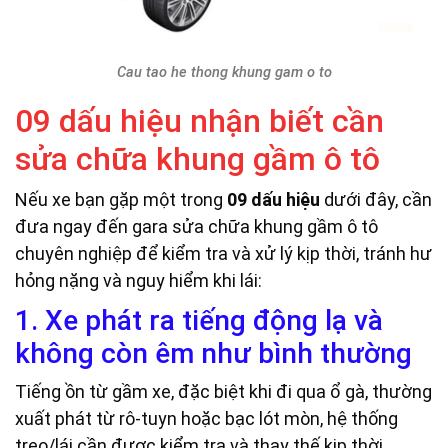
Cau tao he thong khung gam o to
09 dấu hiệu nhận biết cần
sửa chữa khung gầm ô tô
Nếu xe bạn gặp một trong
09
dấu hiệu
dưới đây, cần
đưa ngay đến gara sửa chữa khung gầm ô tô
chuyên nghiệp để kiểm tra và xử lý kịp thời, tránh hư
hỏng nặng và nguy hiểm khi lái:
1. Xe phát ra tiếng động lạ và
không còn êm như bình thường
Tiếng ồn từ gầm xe, đặc biệt khi đi qua ổ gà, thường
xuất phát từ rô-tuyn hoặc bạc lót mòn, hệ thống
treo/lái cần được kiểm tra và thay thế kịp thời.