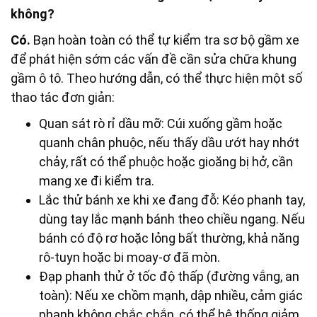
không?
Có.
Bạn hoàn toàn có thể tự kiểm tra sơ bộ gầm xe
để phát hiện sớm các vấn đề cần sửa chữa khung
gầm ô tô. Theo hướng dẫn, có thể thực hiện một số
thao tác đơn giản:
Quan sát rò rỉ dầu mỡ: Cúi xuống gầm hoặc
quanh chân phuộc, nếu thấy dầu ướt hay nhớt
chảy, rất có thể phuộc hoặc gioăng bị hở, cần
mang xe đi kiểm tra.
Lắc thử bánh xe khi xe đang đỗ: Kéo phanh tay,
dùng tay lắc mạnh bánh theo chiều ngang. Nếu
bánh có độ rơ hoặc lỏng bất thường, khả năng
rô-tuyn hoặc bi moay-ơ đã mòn.
Đạp phanh thử ở tốc độ thấp (đường vắng, an
toàn): Nếu xe chồm mạnh, dập nhiều, cảm giác
phanh không chắc chắn, có thể hệ thống giảm