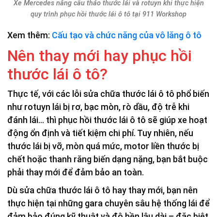
Xe Mercedes nâng cầu tháo thước lái và rotuyn khi thực hiện
quy trình phục hồi thước lái ô tô tại 911 Workshop
Xem thêm:
Cấu tạo và chức năng của vô lăng ô tô
Nên thay mới hay phục hồi
thước lái ô tô?
Thực tế, với các lỗi sửa chữa thước lái ô tô phổ biến
như rotuyn lái bị rơ, bạc mòn, rò dầu, độ trễ khi
đánh lái… thì phục hồi thước lái ô tô sẽ giúp xe hoạt
động ổn định và tiết kiệm chi phí. Tuy nhiên, nếu
thước lái bị vỡ, mòn quá mức, motor liền thước bị
chết hoặc thanh răng biến dạng nặng, bạn bắt buộc
phải thay mới để đảm bảo an toàn.
Dù sửa chữa thước lái ô tô hay thay mới, bạn nên
thực hiện tại những gara chuyên sâu hệ thống lái để
đảm bảo đúng kỹ thuật và độ bền lâu dài – đặc biệt