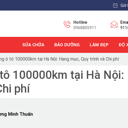
Giờ 
Hotline
Ema
0968805911
911
SỬA CHỮA
BẢO DƯỠNG
LÀM ĐẸP
ĐỘ 
g ô tô 100000km tại Hà Nội: Hạng mục, Quy trình và Chi phí
tô 100000km tại Hà Nội:
Chi phí
ơng Minh Thuấn