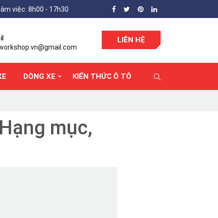
làm việc: 8h00 - 17h30
il
LIÊN HỆ
workshop.vn@gmail.com
XE
DÒNG XE
KIẾN THỨC Ô TÔ
 Hạng mục,