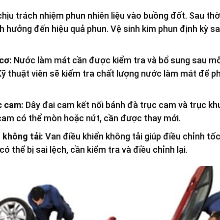
hịu trách nhiệm phun nhiên liệu vào buồng đốt. Sau thời
h hưởng đến hiệu quả phun. Vệ sinh kim phun định kỳ s
cơ:
Nước làm mát cần được kiểm tra và bổ sung sau mỗi
Kỹ thuật viên sẽ kiểm tra chất lượng nước làm mát để ph
c cam:
Dây đai cam kết nối bánh đà trục cam và trục k
cam có thể mòn hoặc nứt, cần được thay mới.
 không tải:
Van điều khiển không tải giúp điều chỉnh tố
có thể bị sai lệch, cần kiểm tra và điều chỉnh lại.