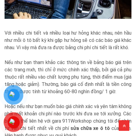
Với nhiều chi tiết và nhiều loại hư hỏng khác nhau, nên hầu
như mỗi ô tô bất kỳ khi gặp hư hỏng sẽ có các báo giá khác
nhau. Vì vậy mà đưa ra được bảng chi phí chi tiết là rất khó.
Nếu như bạn tham khảo các thông tin về bảng báo giá trên
các trang mxh, thì chỉ ở mức chính xác thấp, bởi giá cả phụ
thuộc rất nhiều vào chất lượng phụ tùng, thời điểm mua (giá
tăng hoặc giảm). Thường, báo giá cố định nhất là tiền công
thợ sẽ được tính từ khoảng 60-80 nghìn đồng/ 1 giờ.
Hoặc nếu như bạn muốn báo giá chính xác và yên tâm không
phải mất khoản chi phí nào trước khi đưa xe tới xưởng. Các
bạn có thể liên hệ với gara 911Workshop chúng tôi để nhận
tư vấn chi tiết nhất về chi phí
sửa chữa xe ô tô
của mình.
Hân hạnh được phục vụ quý khách.