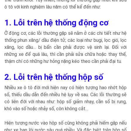
ô tô với kinh nghiệm lâu năm có thể kể đến như:
1. Lỗi trên hệ thống động cơ
Ở động cơ, các lỗi thường gặp sẽ nằm ở các chi tiết như hệ
thống phun xăng/ dầu điện tử; các loại như bugi, lọc gió, lọc
xăng, lọc dầu… bị bẩn cần phải được vệ sinh lại. Đối với
những xe để quá lâu, thì cần phải sửa chữa hoặc thay thế,
thậm chí có những hư hỏng nặng kéo theo cần phải đại tu.
2. Lỗi trên hệ thống hộp số
Nhiều xe ô tô đời mới hiện nay có hiện tượng hao nhớt hộp
số, thiếu dầu dẫn đến nhiều hệ lụy về sau. Các lỗi thường sẽ
có liên đới với nhau như: hộp số giảm nhạy, cần số bị rung,
khó vào số hoặc nhảy số, côn không cắt…
Hiện tượng nước vào hộp số cũng không phải hiếm gặp nếu
như xe bạn lội nước sâu quá nhiều. Và đặc biệt trên hộp số