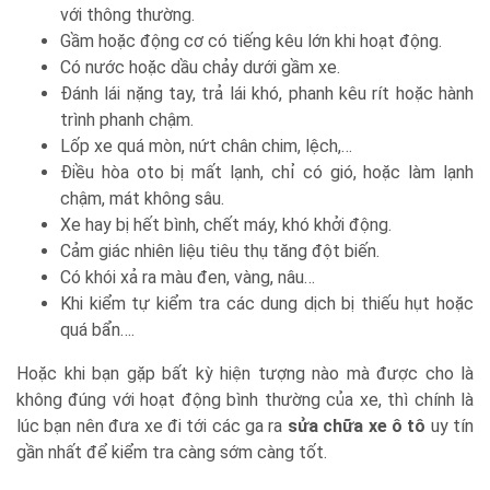
với thông thường.
Gầm hoặc động cơ có tiếng kêu lớn khi hoạt động.
Có nước hoặc dầu chảy dưới gầm xe.
Đánh lái nặng tay, trả lái khó, phanh kêu rít hoặc hành
trình phanh chậm.
Lốp xe quá mòn, nứt chân chim, lệch,…
Điều hòa oto bị mất lạnh, chỉ có gió, hoặc làm lạnh
chậm, mát không sâu.
Xe hay bị hết bình, chết máy, khó khởi động.
Cảm giác nhiên liệu tiêu thụ tăng đột biến.
Có khói xả ra màu đen, vàng, nâu…
Khi kiểm tự kiểm tra các dung dịch bị thiếu hụt hoặc
quá bẩn….
Hoặc khi bạn gặp bất kỳ hiện tượng nào mà được cho là
không đúng với hoạt động bình thường của xe, thì chính là
lúc bạn nên đưa xe đi tới các ga ra
sửa chữa xe ô tô
uy tín
gần nhất để kiểm tra càng sớm càng tốt.