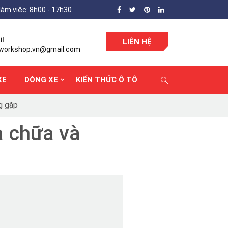
làm việc: 8h00 - 17h30
il
LIÊN HỆ
workshop.vn@gmail.com
XE
DÒNG XE
KIẾN THỨC Ô TÔ
g gặp
a chữa và