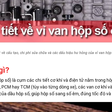
t về cấu tạo, chi phí sửa chữa và các dấu hiệu hư hỏng của vỉ van hộp
gì?
ộp số) là cụm các chi tiết cơ khí và điện tử nằm trong 
, PCM hay TCM (tùy vào từng dòng xe), các van cơ khí và
ủa dầu hộp số, giúp hộp số sang số êm, đúng tốc độ và 