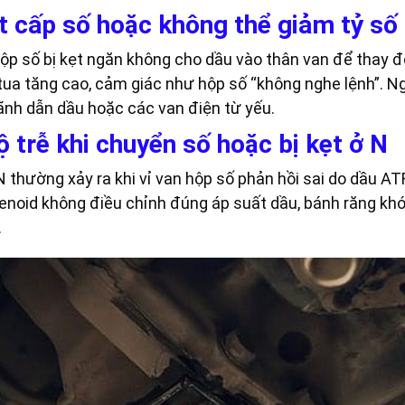
t cấp số hoặc không thể giảm tỷ số
hộp số bị kẹt ngăn không cho dầu vào thân van để thay đ
 tua tăng cao, cảm giác như hộp số “không nghe lệnh”. N
rãnh dẫn dầu hoặc các van điện từ yếu.
 trễ khi chuyển số hoặc bị kẹt ở N
 thường xảy ra khi vỉ van hộp số phản hồi sai do dầu ATF
lenoid không điều chỉnh đúng áp suất dầu, bánh răng kh
.