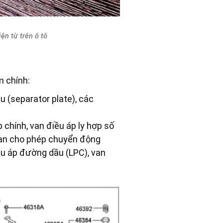
ện từ trên ô tô
m chính:
u (separator plate), các
 chính, van điều áp ly hợp số
, van cho phép chuyển động
iều áp đường dầu (LPC), van