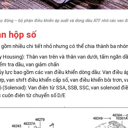
tự động – bộ phận điều khiển áp suất và dòng dầu ATF nhờ các van đi
an hộp số
 gồm nhiều chi tiết nhỏ nhưng có thể chia thành ba nhó
y Housing): Thân van trên và thân van dưới, tấm ngăn dầ
iểm tra dầu, van giảm chấn
ủy lực bao gồm các van điều khiển dòng dầu: Van điều áp
hợp, van shift điều khiển cấp số, van điều khiển bôi trơn
ô (Solenoid): Van điện từ SSA, SSB, SSC, van solenoid đ
c cuộn điện từ chuyển số D/E