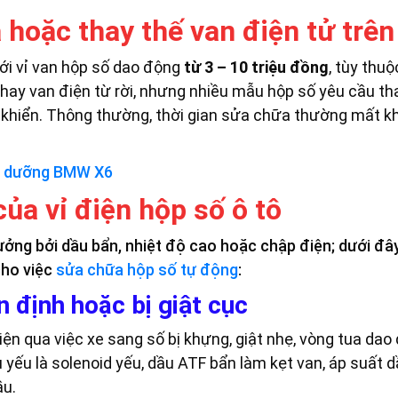
 hoặc thay thế van điện tử trên
ới vỉ van hộp số dao động
từ 3 – 10 triệu đồng
, tùy thu
 thay van điện từ rời, nhưng nhiều mẫu hộp số yêu cầu th
 khiển. Thông thường, thời gian sửa chữa thường mất kh
bảo dưỡng BMW X6
của vỉ điện hộp số ô tô
hưởng bởi dầu bẩn, nhiệt độ cao hoặc chập điện; dưới đ
cho việc
sửa chữa hộp số tự động
:
 định hoặc bị giật cục
ện qua việc xe sang số bị khựng, giật nhẹ, vòng tua da
 yếu là solenoid yếu, dầu ATF bẩn làm kẹt van, áp suất
ầu.