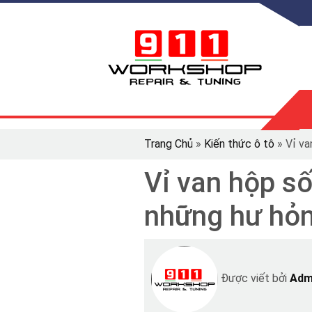
Trang Chủ
»
Kiến thức ô tô
»
Vỉ va
Vỉ van hộp số
những hư hỏ
Được viết bởi
Adm