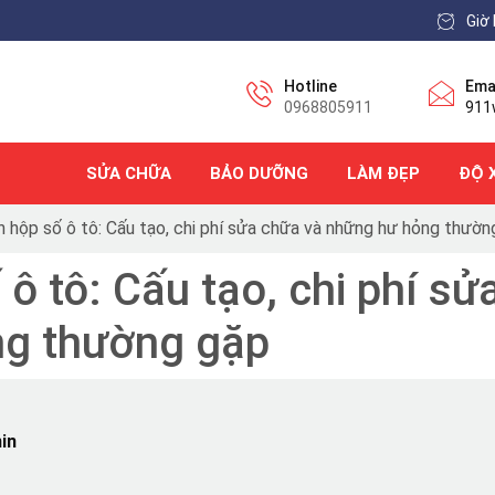
Giờ 
Hotline
Ema
0968805911
911
SỬA CHỮA
BẢO DƯỠNG
LÀM ĐẸP
ĐỘ 
n hộp số ô tô: Cấu tạo, chi phí sửa chữa và những hư hỏng thườn
 ô tô: Cấu tạo, chi phí sử
ng thường gặp
in