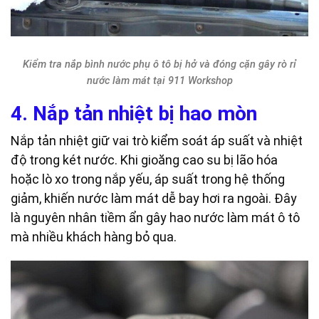
Kiểm tra nắp bình nước phụ ô tô bị hở và đóng cặn gây rò rỉ
nước làm mát tại 911 Workshop
4. Nắp tản nhiệt bị hao mòn
Nắp tản nhiệt giữ vai trò kiểm soát áp suất và nhiệt
độ trong két nước. Khi gioăng cao su bị lão hóa
hoặc lò xo trong nắp yếu, áp suất trong hệ thống
giảm, khiến nước làm mát dễ bay hơi ra ngoài. Đây
là nguyên nhân tiềm ẩn gây hao nước làm mát ô tô
mà nhiều khách hàng bỏ qua.