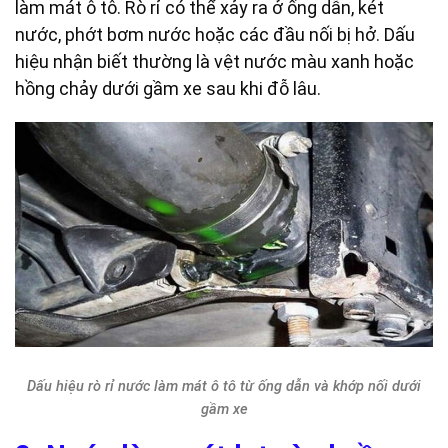
làm mát ô tô. Rò rỉ có thể xảy ra ở ống dẫn, két
nước, phớt bơm nước hoặc các đầu nối bị hở. Dấu
hiệu nhận biết thường là vệt nước màu xanh hoặc
hồng chảy dưới gầm xe sau khi đỗ lâu.
Dấu hiệu rò rỉ nước làm mát ô tô từ ống dẫn và khớp nối dưới
gầm xe