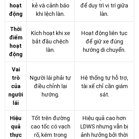
hoạt
kẻ và cảnh báo
để duy trì vị trí giữa
động
khi lệch làn.
làn.
Thời
Kích hoạt khi xe
Hoạt động liên tục
điểm
bắt đầu chệch
để giữ xe đúng
hoạt
làn.
hướng di chuyển.
động
Vai
trò
Người lái phải tự
Hệ thống tự hỗ trợ,
của
điều chỉnh lại
tài xế chỉ cần giám
người
hướng.
sát.
lái
Hiệu
Tốt trên đường
Hiệu quả cao hơn
quả
cao tốc có vạch
LDWS nhưng vẫn bị
thực
rõ, kém trong
ảnh hưởng bởi thời