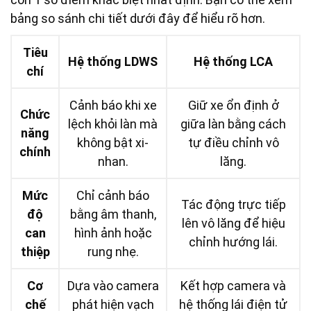
bảng so sánh chi tiết dưới đây để hiểu rõ hơn.
Tiêu
Hệ thống LDWS
Hệ thống LCA
chí
Cảnh báo khi xe
Giữ xe ổn định ở
Chức
lệch khỏi làn mà
giữa làn bằng cách
năng
không bật xi-
tự điều chỉnh vô
chính
nhan.
lăng.
Mức
Chỉ cảnh báo
Tác động trực tiếp
độ
bằng âm thanh,
lên vô lăng để hiệu
can
hình ảnh hoặc
chỉnh hướng lái.
thiệp
rung nhẹ.
Cơ
Dựa vào camera
Kết hợp camera và
chế
phát hiện vạch
hệ thống lái điện tử