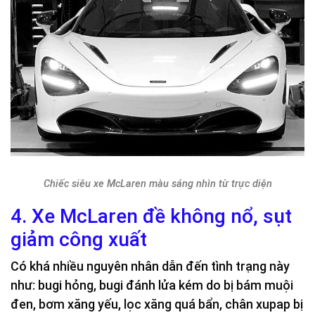
Chiếc siêu xe McLaren màu sáng nhìn từ trực diện
4. Xe McLaren đề không nổ, sụt
giảm công xuất
Có khá nhiều nguyên nhân dẫn đến tình trạng này
như: bugi hỏng, bugi đánh lửa kém do bị bám muội
đen, bơm xăng yếu, lọc xăng quá bẩn, chân xupap bị