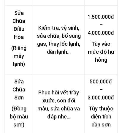
Sửa
1.500.000đ
Chữa
–
Kiểm tra, vệ sinh,
Điều
4.000.000đ
sửa chữa, bổ sung
Hòa
gas, thay lốc lạnh,
Tùy vào
(Riêng
dàn lạnh…
mức độ hư
máy
hỏng
lạnh)
Sửa
500.000đ
Chữa
–
Phục hồi vết trầy
Sơn
3.000.000đ
xước, sơn đổi
(Đồng
màu, sửa chữa va
Tùy thuộc
bộ màu
đập nhẹ…
diện tích
sơn)
cần sơn