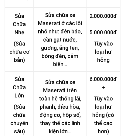
Sửa chữa xe
Sửa
2.000.000đ
Maserati ở các lỗi
Chữa
–
nhỏ như: đèn báo,
Nhẹ
5.000.000đ
cần gạt nước,
(Sửa
Tùy vào
gương, ăng ten,
chữa cơ
loại hư
bóng đèn, cảm
bản)
hỏng
biến…
Sửa
6.000.000đ
Sửa chữa xe
Chữa
+
Maserati trên
Lớn
toàn hệ thống lái,
Tùy vào
(Sửa
phanh, điều hòa,
loại hư
chữa
động cơ, hộp số,
hỏng (có
chuyên
thay thế các linh
thể cao
sâu)
kiện lớn…
hơn)