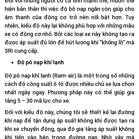
Đối với những người có cá tính mạnh mẽ, muốn thể
hiện bản thân thì việc độ bô nạp ngắn còn giúp cho
âm thanh của động cơ trở nên nổi bật hơn. Tuy
nhiên, kiểu độ này lại không phù hợp với những mẫu
xe có động cơ nhỏ. Bởi các loại xe này không tạo ra
được áp suất đủ lớn để hút lượng khí “khổng lồ” mà
SRI cung cấp.
Độ pô nạp khí lạnh
Độ pô nạp khí lạnh (Ram-air) là một trong số những
cách độ công suất ô tô được nhiều chủ xe lựa chọn
nhất ngày ngay. Phương pháp này có thể giúp gia
tăng 5 – 30 mã lực cho xe.
Đối với kiểu độ này, chúng tôi sẽ thiết kế lại đường
khí nạp để tận dụng áp suất không khí được tạo ra
khi xe chuyển động, qua đó gia tăng áp suất không
khí tiến vào bên trong đường nạp. Nhờ vậy mà