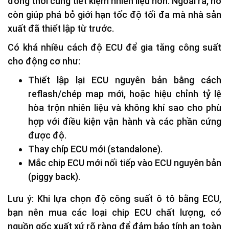
đồng thời cũng tiết kiệm nhiên liệu hơn. Ngoài ra, nó
còn giúp phá bỏ giới hạn tốc độ tối đa mà nhà sản
xuất đã thiết lập từ trước.
Có khá nhiều cách độ ECU để gia tăng công suất
cho động cơ như:
Thiết lập lại ECU nguyên bản bằng cách
reflash/chép map mới, hoặc hiệu chỉnh tỷ lệ
hòa trộn nhiên liệu và không khí sao cho phù
hợp với điều kiện vận hành và các phần cứng
được độ.
Thay chíp ECU mới (standalone).
Mắc chip ECU mới nối tiếp vào ECU nguyên bản
(piggy back).
Lưu ý: Khi lựa chọn độ công suất ô tô bằng ECU,
bạn nên mua các loại chip ECU chất lượng, có
nguồn gốc xuất xứ rõ ràng để đảm bảo tính an toàn