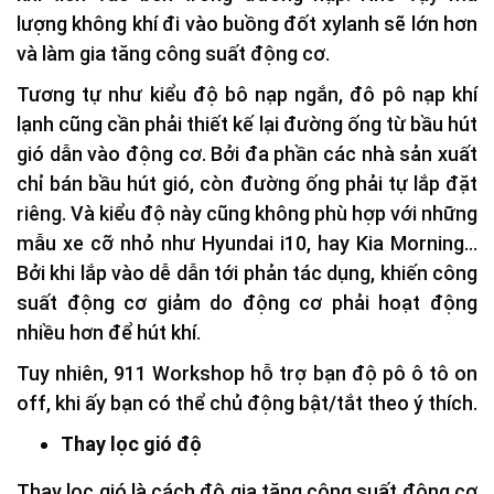
lượng không khí đi vào buồng đốt xylanh sẽ lớn hơn
và làm gia tăng công suất động cơ.
Tương tự như kiểu độ bô nạp ngắn, đô pô nạp khí
lạnh cũng cần phải thiết kế lại đường ống từ bầu hút
gió dẫn vào động cơ. Bởi đa phần các nhà sản xuất
chỉ bán bầu hút gió, còn đường ống phải tự lắp đặt
riêng. Và kiểu độ này cũng không phù hợp với những
mẫu xe cỡ nhỏ như Hyundai i10, hay Kia Morning…
Bởi khi lắp vào dễ dẫn tới phản tác dụng, khiến công
suất động cơ giảm do động cơ phải hoạt động
nhiều hơn để hút khí.
Tuy nhiên, 911 Workshop hỗ trợ bạn độ pô ô tô on
off
, khi ấy bạn có thể chủ động bật/tắt theo ý thích.
Thay lọc gió độ
Thay lọc gió là cách độ gia tăng công suất động cơ