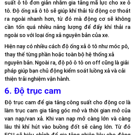
suất ô tô đơn giản nhằm gia tăng mã lực cho xe ô
tô. Độ ống xả ô tô sẽ giúp khí thải từ động cơ thoát
ra ngoài nhanh hơn, từ đó mà động cơ sẽ không
cần tốn quá nhiều năng lượng để đẩy khí thải ra
ngoài so với loại ống xả nguyên bản của xe.
Hiện nay có nhiều cách độ ống xả ô tô như móc pô,
thay thế từng phần hoặc toàn bộ hệ thống xả
nguyên bản. Ngoài ra, độ pô ô tô on off cũng là giải
pháp giúp bạn chủ động kiểm soát luồng xả và cải
thiện trải nghiệm vận hành.
6. Độ trục cam
Độ trục cam để gia tăng công suất cho động cơ là
làm trục cam gia tăng góc mở và thời gian mở của
van nạp/van xả. Khi van nạp mở càng lớn và càng
lâu thì khí hút vào buồng đốt sẽ càng lớn. Từ đó
ECU sẽ hiệu chỉnh để gia tăng nhiên liệu cho động