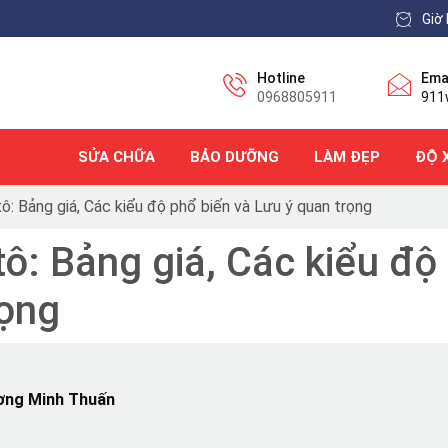
Giờ 
Hotline
Ema
0968805911
911
SỬA CHỮA
BẢO DƯỠNG
LÀM ĐẸP
ĐỘ 
tô: Bảng giá, Các kiểu độ phổ biến và Lưu ý quan trọng
tô: Bảng giá, Các kiểu độ
rọng
ơng Minh Thuấn