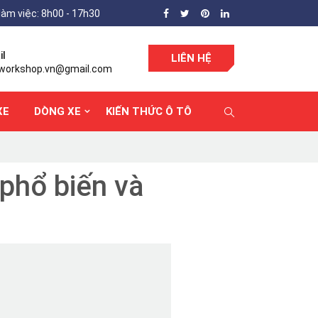
làm việc: 8h00 - 17h30
il
LIÊN HỆ
workshop.vn@gmail.com
XE
DÒNG XE
KIẾN THỨC Ô TÔ
 phổ biến và