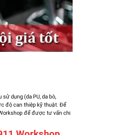
u sử dụng (da PU, da bò,
ức độ can thiệp kỹ thuật. Để
1 Workshop để được tư vấn chi
r 911 Workshop