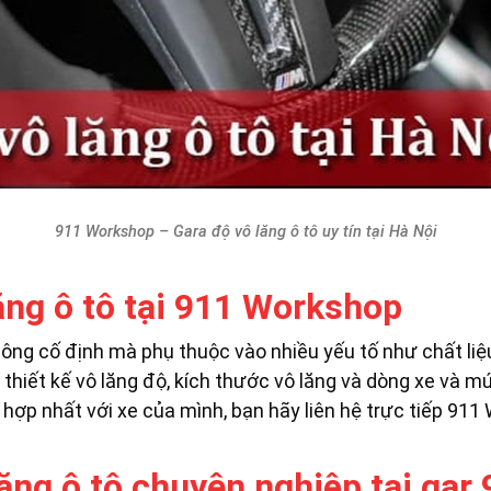
911 Workshop – Gara độ vô lăng ô tô uy tín tại Hà Nội
ăng ô tô tại 911 Workshop
hông cố định mà phụ thuộc vào nhiều yếu tố như chất liệ
 thiết kế vô lăng độ, kích thước vô lăng và dòng xe và m
 hợp nhất với xe của mình, bạn hãy liên hệ trực tiếp 91
lăng ô tô chuyên nghiệp tại ga