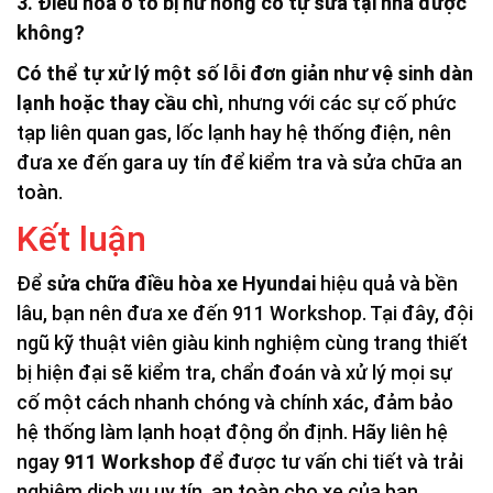
3. Điều hòa ô tô bị hư hỏng có tự sửa tại nhà được
không?
Có thể tự xử lý một số lỗi đơn giản như vệ sinh dàn
lạnh hoặc thay cầu chì
, nhưng với các sự cố phức
tạp liên quan gas, lốc lạnh hay hệ thống điện, nên
đưa xe đến gara uy tín để kiểm tra và sửa chữa an
toàn.
Kết luận
Để
sửa chữa điều hòa xe Hyundai
hiệu quả và bền
lâu, bạn nên đưa xe đến 911 Workshop. Tại đây, đội
ngũ kỹ thuật viên giàu kinh nghiệm cùng trang thiết
bị hiện đại sẽ kiểm tra, chẩn đoán và xử lý mọi sự
cố một cách nhanh chóng và chính xác, đảm bảo
hệ thống làm lạnh hoạt động ổn định. Hãy liên hệ
ngay
911 Workshop
để được tư vấn chi tiết và trải
nghiệm dịch vụ uy tín, an toàn cho xe của bạn.