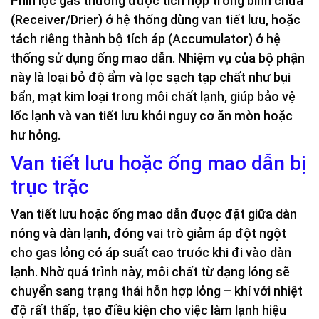
Phin lọc gas thường được tích hợp trong bình chứa
(Receiver/Drier) ở hệ thống dùng van tiết lưu, hoặc
tách riêng thành bộ tích áp (Accumulator) ở hệ
thống sử dụng ống mao dẫn. Nhiệm vụ của bộ phận
này là loại bỏ độ ẩm và lọc sạch tạp chất như bụi
bẩn, mạt kim loại trong môi chất lạnh, giúp bảo vệ
lốc lạnh và van tiết lưu khỏi nguy cơ ăn mòn hoặc
hư hỏng.
Van tiết lưu hoặc ống mao dẫn bị
trục trặc
Van tiết lưu hoặc ống mao dẫn được đặt giữa dàn
nóng và dàn lạnh, đóng vai trò giảm áp đột ngột
cho gas lỏng có áp suất cao trước khi đi vào dàn
lạnh. Nhờ quá trình này, môi chất từ dạng lỏng sẽ
chuyển sang trạng thái hỗn hợp lỏng – khí với nhiệt
độ rất thấp, tạo điều kiện cho việc làm lạnh hiệu