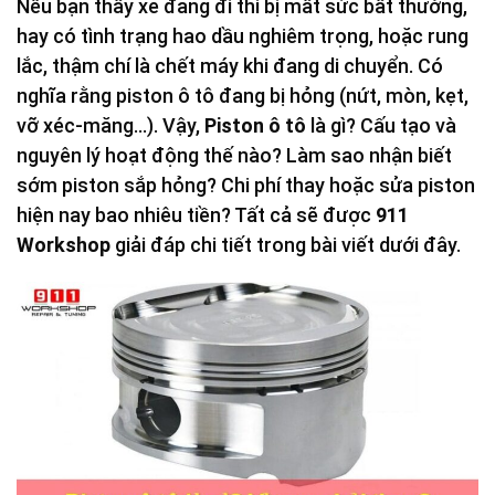
Nếu bạn thấy xe đang đi thì bị mất sức bất thường,
hay có tình trạng hao dầu nghiêm trọng, hoặc rung
lắc, thậm chí là chết máy khi đang di chuyển. Có
nghĩa rằng piston ô tô đang bị hỏng (nứt, mòn, kẹt,
vỡ xéc-măng…). Vậy,
Piston ô tô
là gì? Cấu tạo và
nguyên lý hoạt động thế nào? Làm sao nhận biết
sớm piston sắp hỏng? Chi phí thay hoặc sửa piston
hiện nay bao nhiêu tiền? Tất cả sẽ được
911
Workshop
giải đáp chi tiết trong bài viết dưới đây.