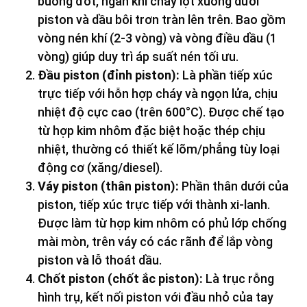
buồng đốt, ngăn khí cháy lọt xuống dưới
piston và dầu bôi trơn tràn lên trên. Bao gồm
vòng nén khí (2-3 vòng) và vòng điều dầu (1
vòng) giúp duy trì áp suất nén tối ưu.
Đầu piston (đỉnh piston):
Là phần tiếp xúc
trực tiếp với hỗn hợp cháy và ngọn lửa, chịu
nhiệt độ cực cao (trên 600°C). Được chế tạo
từ hợp kim nhôm đặc biệt hoặc thép chịu
nhiệt, thường có thiết kế lõm/phẳng tùy loại
động cơ (xăng/diesel).
Váy piston (thân piston):
Phần thân dưới của
piston, tiếp xúc trực tiếp với thành xi-lanh.
Được làm từ hợp kim nhôm có phủ lớp chống
mài mòn, trên váy có các rãnh để lắp vòng
piston và lỗ thoát dầu.
Chốt piston (chốt ắc piston):
Là trục rỗng
hình trụ, kết nối piston với đầu nhỏ của tay