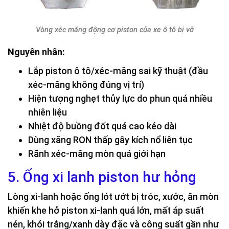
Vòng xéc măng động cơ piston của xe ô tô bị vỡ
Nguyên nhân:
Lắp piston ô tô/xéc-măng sai kỹ thuật (đầu
xéc-măng không đúng vị trí)
Hiện tượng nghẹt thủy lực do phun quá nhiều
nhiên liệu
Nhiệt độ buồng đốt quá cao kéo dài
Dùng xăng RON thấp gây kích nổ liên tục
Rãnh xéc-măng mòn quá giới hạn
5. Ống xi lanh piston hư hỏng
Lòng xi-lanh hoặc ống lót ướt bị tróc, xước, ăn mòn
khiến khe hở piston xi-lanh quá lớn, mất áp suất
nén, khói trắng/xanh dày đặc và công suất gần như