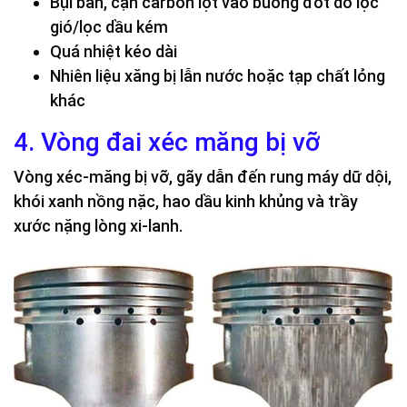
Bụi bẩn, cặn carbon lọt vào buồng đốt do lọc
gió/lọc dầu kém
Quá nhiệt kéo dài
Nhiên liệu xăng bị lẫn nước hoặc tạp chất lỏng
khác
4. Vòng đai xéc măng bị vỡ
Vòng xéc-măng bị vỡ, gãy dẫn đến rung máy dữ dội,
khói xanh nồng nặc, hao dầu kinh khủng và trầy
xước nặng lòng xi-lanh.