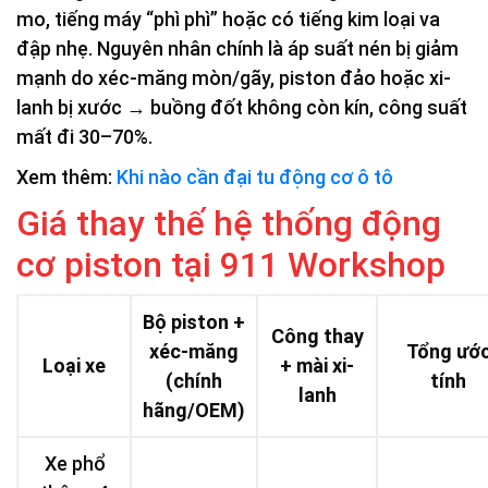
mo, tiếng máy “phì phì” hoặc có tiếng kim loại va
đập nhẹ. Nguyên nhân chính là áp suất nén bị giảm
mạnh do xéc-măng mòn/gãy, piston đảo hoặc xi-
lanh bị xước → buồng đốt không còn kín, công suất
mất đi 30–70%.
Xem thêm:
Khi nào cần đại tu động cơ ô tô
Giá thay thế hệ thống động
cơ piston tại 911 Workshop
Bộ piston +
Công thay
xéc-măng
Tổng ướ
Loại xe
+ mài xi-
(chính
tính
lanh
hãng/OEM)
Xe phổ