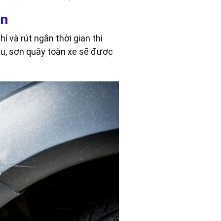
ạn
í và rút ngắn thời gian thi
àu, sơn quây toàn xe sẽ được