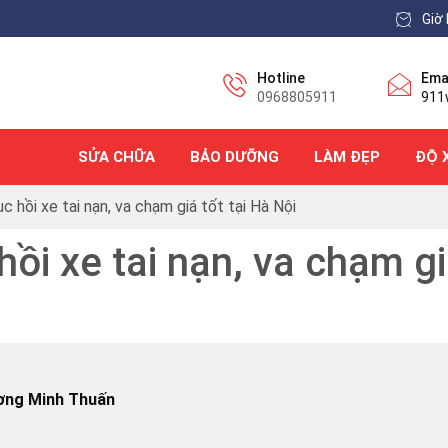
Giờ 
Hotline
Ema
0968805911
911
SỬA CHỮA
BẢO DƯỠNG
LÀM ĐẸP
ĐỘ 
c hồi xe tai nạn, va chạm giá tốt tại Hà Nội
hồi xe tai nạn, va chạm gi
ơng Minh Thuấn