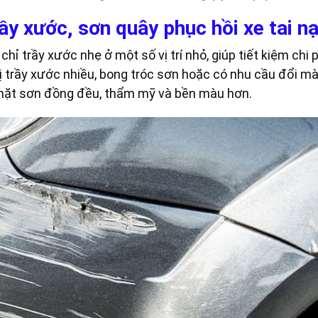
ầy xước, sơn quây phục hồi xe tai n
ỉ trầy xước nhẹ ở một số vị trí nhỏ, giúp tiết kiệm chi ph
ị trầy xước nhiều, bong tróc sơn hoặc có nhu cầu đổi m
ặt sơn đồng đều, thẩm mỹ và bền màu hơn.