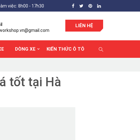
làm việc: 8h00 - 17h30
il
LIÊN HỆ
workshop.vn@gmail.com
XE
DÒNG XE
KIẾN THỨC Ô TÔ
á tốt tại Hà