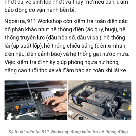
nhớt cũ, vệ sinh lọc nhớt và thay mới nếu cần, đảm
bảo động cơ vận hành bền bỉ.
Ngoài ra, 911 Workshop còn kiểm tra toàn diện các
bộ phận khác như: hệ thống điện (ắc quy, bugi), hệ
thống truyền lực (dầu hộp số, dầu vi sai), hệ thống
lái (áp suất lốp), hệ thống chiếu sáng (đèn xi-nhan,
đèn hậu, đèn cảnh báo) và hệ thống gạt nước mưa.
Việc kiểm tra định kỳ giúp phòng ngừa hư hỏng,
nâng cao tuổi thọ xe và đảm bảo an toàn khi lái xe.
Kỹ thuật viên tại 911 Workshop đang kiểm tra hệ thống động