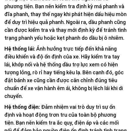
phương tiện. Bạn nên kiểm tra định kỳ má phanh và
đĩa phanh, thay thế ngay khi phát hiện dấu hiệu mòn
để duy trì hiệu quả phanh. Ngoài ra, dầu phanh cũng
cần được kiểm tra và thay mới định kỳ để tránh tình
trạng phanh yếu hoặc kẹt phanh do dầu bị ô nhiễm.
Hệ thống lái:
Ảnh hưởng trực tiếp đến khả năng
điều khiển và độ ổn định của xe. Hãy kiểm tra tay
lái, khớp nối và hệ thống dầu trợ lực xem có hiện
tượng lỏng, rò rỉ hay tiếng kêu lạ. Bên cạnh đó, góc
đặt bánh xe cũng cần được cân chỉnh đúng tiêu
chuẩn để xe vận hành êm ái, không bị lệch lái khi di
chuyển.
Hệ thống điện:
Đảm nhiệm vai trò duy trì sự ổn
định và hoạt động trơn tru của toàn bộ phương
tiện. Bạn nên kiểm tra ắc quy, điện áp và các mối
nối để đảm bảo nguồn điện ổn định tránh tình trạng