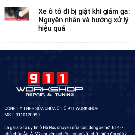
Xe ô tô đi bị giật khi giảm ga:
Nguyên nhân và hướng xử lý
hiệu quả
CÔNG TY TNHH SỬA CHỮA Ô TÔ 911 WORKSHOP
MST: 0110120099
Là gara ô tô uy tín ở Hà Nội, chuyên sửa các dòng xe hơi từ 4-7
chỗ châu Âu, Á, Mỹ chuyên nghiệp, cơ sở vât chất hiện đại và kỹ