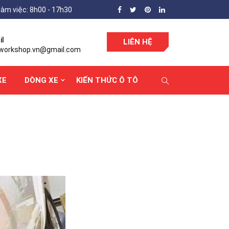
làm việc: 8h00 - 17h30
il
LIÊN HỆ
workshop.vn@gmail.com
XE
DÒNG XE
KIẾN THỨC Ô TÔ