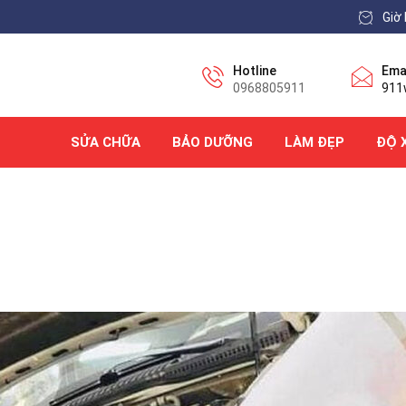
Giờ 
Hotline
Ema
0968805911
911
SỬA CHỮA
BẢO DƯỠNG
LÀM ĐẸP
ĐỘ 