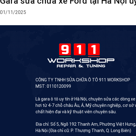
Gara sửa chữa xe Ford tại Hà Nội uy 
01/11/2025
CÔNG TY TNHH SỬA CHỮA Ô TÔ 911 WORKSHOP
MST: 0110120099
Là gara ô tô uy tín ở Hà Nội, chuyên sửa các dòng xe
hơi từ 4-7 chỗ châu Âu, Á, Mỹ chuyên nghiệp, cơ sở 
chất hiện đại và kỹ thuật viên chuyên sâu.
Địa chỉ: Số 5, Ngõ 192 Thanh Am, Phường Việt Hưng
Hà Nội (Địa chỉ cũ: P. Thượng Thanh, Q. Long Biên)